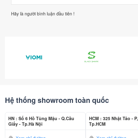
nghiệm giải trí tuyệt đỉnh, khả năng vuốt chạm mượt mà, trơn 
Hãy là người bình luận đầu tiên !
CrystalRes AMOLED cho chất lượng ảnh hoàn mỹ.
Bên cạnh độ phân giải cao, sản phẩm còn tích hợp nhiều công n
những điểm nổi bật là cảm biến vân tay dưới màn hình thay vì vâ
Hệ thống showroom toàn quốc
HN : Số 6 Hồ Tùng Mậu - Q.Cầu
HCM : 325 Nhật Tảo - P,
Giấy - Tp.Hà Nội
Tp.HCM