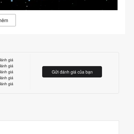
thêm
ánh giá
ánh giá
ánh giá
Gửi đánh giá của bạn
ánh giá
ánh giá
ối giản đẹp mắt. Màn hình Xiaomi Mi 12T có độ phân giải cao
h hợp tần số quét lên đến tận 120 Hz cho những trải