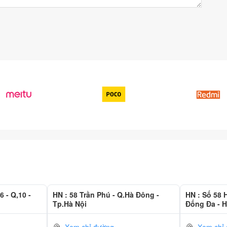
tru. Ngoài ra màn hình Xiaomi Mi 12T còn sở hữu màn hình
ghệ hiện đại nhằm nâng cao trải nghiệm người dùng. Một trong
n tay cạnh bên như ở thế hệ trước.
6 - Q,10 -
HN : 58 Trần Phú - Q.Hà Đông -
HN : Số 58
Tp.Hà Nội
Đống Đa - H