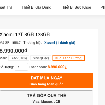
art Tivi
Thiết Bị Gia Dụng
Thiết Bị Sức Khoẻ
Ph
Xiaomi 12T 8GB 128GB
Mã SP: 15567 | Thương hiệu:
Xiaomi
(1 đánh giá)
8.990.000₫
Màu:
Black(Đen)
Silver(Bạc)
Blue(Xanh Dương)
8.990.000₫
Số lượng:
Thanh toán:
ĐẶT MUA NGAY
Giao hàng toàn quốc
TRẢ GÓP QUA THẺ
Visa, Master, JCB