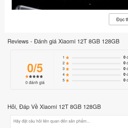
Đọc 
Reviews - Đánh giá Xiaomi 12T 8GB 128GB
1
0
đ
0/5
2
0
đ
3
0
đ
4
0
đ
5
0
đ
0 đánh giá
Hỏi, Đáp Về Xiaomi 12T 8GB 128GB
Điện thoại Xiaomi Mi 12T trang bị màn hình thiết kế viền mỏng t
cho hình ảnh trở nên sắc nét và sống động hơn. Mi 12T còn được tíc