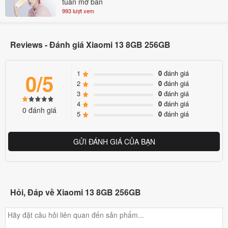
tuần mở bán
Xiaomi 13 có bộ nhớ lưu trữ nhiều dữ liệu khác nhau, hay các tựa
993 lượt xem
game nặng ký, nhưng vẫn còn chỗ trống trong máy. Kết hợp với
con chip mạnh mẽ Snapdragon 8 Gen 2 , RAM 8GB và bộ nhớ
Reviews - Đánh giá Xiaomi 13 8GB 256GB
trong 128GB, máy của người dùng sẽ luôn hoạt động mượt mà, các
tác vụ trở nên dễ dàng, hạn chế tình trạng giật lag khi sử dụng.
1
0
đánh giá
0/5
2
0
đánh giá
3
0
đánh giá
4
0
đánh giá
0 đánh giá
5
0
đánh giá
GỬI ĐÁNH GIÁ CỦA BẠN
Hỏi, Đáp về Xiaomi 13 8GB 256GB