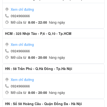
Xem chỉ đường
0924966666
Mở cửa từ
8:00 - 22:00
hàng ngày
HCM : 325 Nhật Tảo - P,6 - Q,10 - Tp.HCM
Xem chỉ đường
0924966666
Điều gì khiến camera của Xiaomi 13 nổi bật?
Mở cửa từ
8:00 - 20:00
hàng ngày
Ở những phiên bản trước, Xiaomi cũng mang tới cho người dùng
HN : 58 Trần Phú - Q.Hà Đông - Tp.Hà Nội
trải nghiệm chụp ảnh cực chất thì trên phiên bản này, hãng cũng
khiến người dùng không phải cảm thấy thất vọng. Các thông số
Xem chỉ đường
cảm biến cụ thể trên máy như sau:
0924966666
Camera chính: độ phân giải tới 50 MP
Mở cửa từ
8:00 - 20:00
hàng ngày
Camera góc siêu rộng: cực kỳ ấn tượng với độ phân giải 12 MP
HN : Số 58 Hoàng Cầu - Quận Đống Đa - Hà Nội