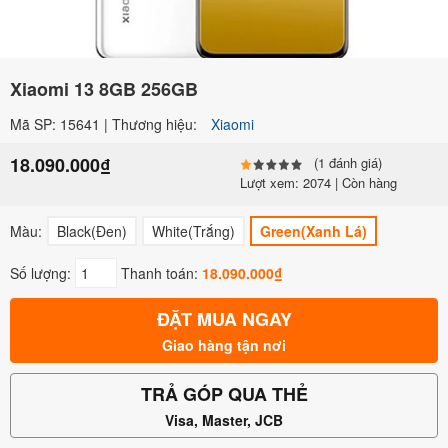
Xiaomi 13 8GB 256GB
Mã SP: 15641 | Thương hiệu:
Xiaomi
18.090.000₫
(1 đánh giá)
Lượt xem: 2074 | Còn hàng
Màu:
Black(Đen)
White(Trắng)
Green(Xanh Lá)
Số lượng:
Thanh toán:
18.090.000₫
ĐẶT MUA NGAY
Giao hàng tận nơi
TRẢ GÓP QUA THẺ
Visa, Master, JCB