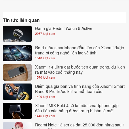
Tin tức liên quan
Đánh giá Redmi Watch 5 Active
2067 lượt xem
Rò rỉ mẫu smartphone đầu tiên của Xiaomi được
trang bị công nghệ liên lạc vệ tinh
1540 lượt xem
Xiaomi 14 Ultra đạt bước tiến quan trọng, dự kiến
ra mắt vào cuối tháng này
1570 lượt xem
Điểm qua giá bán và tính năng của Xiaomi Smart
Band 8 Pro trước khi ra mắt toàn cầu
Điện thoại Xiaomi 13 có tần số quét 120Hz giúp hình ảnh hiển thị
1400 lượt xem
luôn rõ nét, không bị lỗi mờ khi sử dụng. Sở hữu hàng triệu sắc
Xiaomi MIX Fold 4 sẽ là mẫu smartphone gập
màu được hiển thị khi trải nghiệm chiến game, xem phim, giúp
đầu tiên của hãng được trang bị bản lề mới
1446 lượt xem
người dùng có những phút giây thăng hoa với nghệ thuật sắc màu.
Redmi Note 13 series đạt 25.000 đơn hàng sau 1
Hiệu năng mạnh mẽ với Snapdragon 8 Gen 2