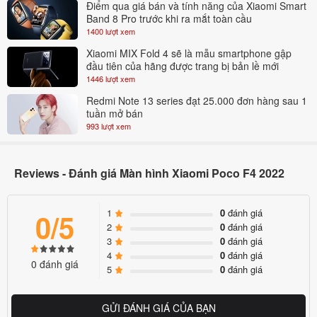
Điểm qua giá bán và tính năng của Xiaomi Smart
Band 8 Pro trước khi ra mắt toàn cầu
điểm tiếp xúc socket giữa màn hình và mainboard. Bạn mang máy
1400 lượt xem
đến trung tâm Ngọc Nguyễn Care để các kỹ thuật viên tại đây hỗ
Xiaomi MIX Fold 4 sẽ là mẫu smartphone gập
trợ vệ sinh hoàn toàn miễn phí.
đầu tiên của hãng được trang bị bản lề mới
1446 lượt xem
Thay màn hình Xiaomi có mất chống nước không?
Redmi Note 13 series đạt 25.000 đơn hàng sau 1
Xiaomi đã trang bị các dòng máy của mình tính năng chống nước
tuần mở bán
giúp hạn chế các lỗi do nước gây ra. Điều này cũng làm cho việc
993 lượt xem
thay màn hình Xiaomi dễ làm mất tính năng chống nước. Tuy nhiên
tại Ngọc Nguyễn Care bạn sẽ được dán một lớp keo chống nước ở
Reviews - Đánh giá Màn hình Xiaomi Poco F4 2022
phần màn hình và sườn vỏ Xiaomi, khiến điện thoại bạn lại như mới
mà không lo mất chống nước.
1
0
đánh giá
0/5
Quy trình thay màn hình Xiaomi tại Ngọc Nguyễn Care
2
0
đánh giá
3
0
đánh giá
Bước 1 : Hệ thống Ngọc Nguyễn Care sẽ nhận máy trực tiếp và
4
0
đánh giá
0 đánh giá
nghe nhu cầu của khách hàng để có thể kiểm tra được tình trạng
5
0
đánh giá
trước khi tư vấn chi tiết về dịch vụ bạn cần chọn
Bước 2 : Tháo máy và kiếm tra chi tiết về tình trạng máy.
GỬI ĐÁNH GIÁ CỦA BẠN