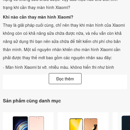
trạng khi cần thay màn hình Xiaomi?
Khi nào cần thay màn hình Xiaomi?
Thay là giải pháp cuối cùng, chỉ nên thay khi màn hình của Xiaomi
không còn có khả năng sửa chữa được nữa, và nếu vẫn còn khả
năng sử dụng thì bạn nên sửa chữa để tiết kiếm chi phí cho bản
thân mình. Một số nguyên nhân khiến cho màn hình Xiaomi cần
phải được thay thế mới bao gồm các nguyên nhân sau đây:
- Màn hình Xiaomi bị vỡ, nhiễu màu, không hiển thị như bình
thường dù cảm ứng vẫn hoạt động được bình thường.
Đọc thêm
- Màn hình Xiaomi bị sọc, chảy mực.
- Màn hình Xiaomi hiển thị sai màu sắc, sọc màu, loang màu.
Sản phẩm cùng danh mục
Nguyên nhân màn hình Xiaomi bị hư thường là do
- Xiaomi bị vào nước cũng gây ra lỗi hư màn hình.
- Xiaomi bị va đập mạnh làm vỡ màn hình.
- Xiaomi bị cấn với vật cứng làm màn hình bị sọc, chảy mực.