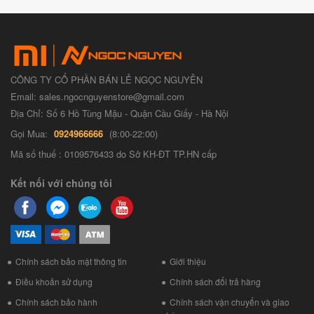
CÔNG TY CỔ PHẦN BÁN LẺ NGỌC NGUYỄN
Email: sales.ngocnguyenstore@gmail.com
Địa Chỉ: Số 6 Hồ Tùng Mậu - Quận Cầu Giấy - Hà Nội
Gọi Mua:
0924966666
(8:00-22:00)
Mã số thuế : 0109576433 do Sở KH-ĐT TP.HN cấp
Kết nối với chúng tôi
Chính sách bảo mật thông tin
Giới thiệu
Điều khoản sử dụng
Chính sách đổi trả hàng
Chính sách bảo hành
Chính sách vận chuyển và giao