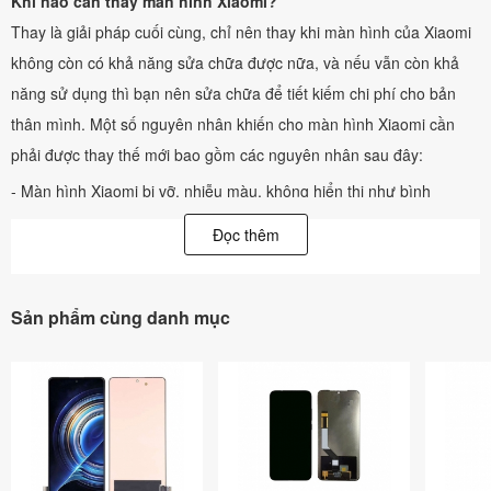
Khi nào cần thay màn hình Xiaomi?
Thay là giải pháp cuối cùng, chỉ nên thay khi màn hình của Xiaomi
không còn có khả năng sửa chữa được nữa, và nếu vẫn còn khả
năng sử dụng thì bạn nên sửa chữa để tiết kiếm chi phí cho bản
thân mình. Một số nguyên nhân khiến cho màn hình Xiaomi cần
phải được thay thế mới bao gồm các nguyên nhân sau đây:
- Màn hình Xiaomi bị vỡ, nhiễu màu, không hiển thị như bình
thường dù cảm ứng vẫn hoạt động được bình thường.
Đọc thêm
- Màn hình Xiaomi bị sọc, chảy mực.
- Màn hình Xiaomi hiển thị sai màu sắc, sọc màu, loang màu.
Sản phẩm cùng danh mục
Nguyên nhân màn hình Xiaomi bị hư thường là do
- Xiaomi bị vào nước cũng gây ra lỗi hư màn hình.
- Xiaomi bị va đập mạnh làm vỡ màn hình.
- Xiaomi bị cấn với vật cứng làm màn hình bị sọc, chảy mực.
- Pin Xiaomi bị phù đội lên khiến màn hình bị vỡ.
Màn hình Xiaomi bị hư có sửa được không?