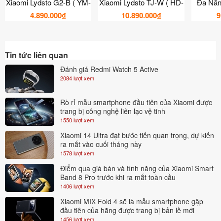
Xiaomi Lydsto G2-B ( YM-
Xiaomi Lydsto TJ-W ( HD-
Đa Năn
G2D-B03 )
STYTJ-W03 )
R1-W (
4.890.000₫
10.890.000₫
9
Tin tức liên quan
Đánh giá Redmi Watch 5 Active
2084 lượt xem
Rò rỉ mẫu smartphone đầu tiên của Xiaomi được
trang bị công nghệ liên lạc vệ tinh
1550 lượt xem
Xiaomi 14 Ultra đạt bước tiến quan trọng, dự kiến
ra mắt vào cuối tháng này
1578 lượt xem
Điểm qua giá bán và tính năng của Xiaomi Smart
Band 8 Pro trước khi ra mắt toàn cầu
1406 lượt xem
Xiaomi MIX Fold 4 sẽ là mẫu smartphone gập
đầu tiên của hãng được trang bị bản lề mới
1456 lượt xem