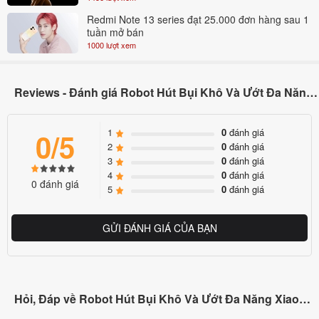
Redmi Note 13 series đạt 25.000 đơn hàng sau 1
tuần mở bán
1000 lượt xem
Reviews - Đánh giá Robot Hút Bụi Khô Và Ướt Đa Năng Xiaomi Lydsto R3-B ( YM-R3-B03 )
1
0
đánh giá
0/5
2
0
đánh giá
3
0
đánh giá
4
0
đánh giá
0 đánh giá
5
0
đánh giá
GỬI ĐÁNH GIÁ CỦA BẠN
Hỏi, Đáp về Robot Hút Bụi Khô Và Ướt Đa Năng Xiaomi Lydsto R3-B ( YM-R3-B03 )