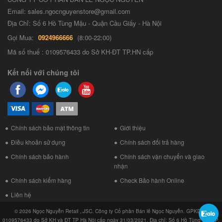
Email: sales.ngocnguyenstore@gmail.com
Địa Chỉ: Số 6 Hồ Tùng Mậu - Quận Cầu Giấy - Hà Nội
Gọi Mua:
0924966666
(8:00-22:00)
Mã số thuế : 0109576433 do Sở KH-ĐT TP.HN cấp
Kết nối với chúng tôi
Chính sách bảo mật thông tin
Giới thiệu
Điều khoản sử dụng
Chính sách đổi trả hàng
Chính sách bảo hành
Chính sách vận chuyển và giao
nhận
Chính sách kiểm hàng
Check Bảo hành Online
Liên hệ
© 2026 Ngọc Nguyễn Retail ,.JSC. Công ty Cổ phần Bán lẻ Ngọc Nguyễn. GPKD số
0109576433 do Sở KH và ĐT TP Hà Nội cấp ngày 31/03/2021. Địa chỉ: Số 6 Hồ Tùng Mậu, P.