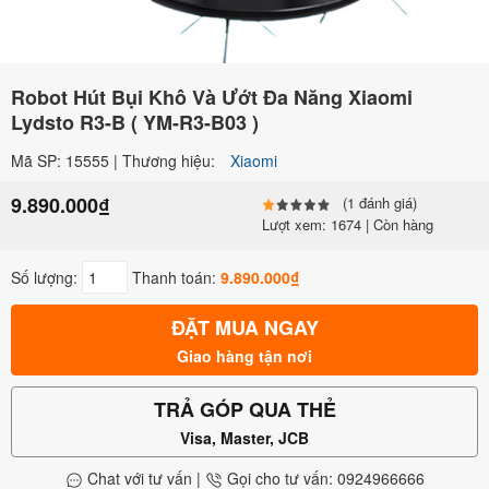
Robot Hút Bụi Khô Và Ướt Đa Năng Xiaomi
Lydsto R3-B ( YM-R3-B03 )
Mã SP: 15555 | Thương hiệu:
Xiaomi
9.890.000₫
(1 đánh giá)
Lượt xem: 1674 | Còn hàng
Số lượng:
Thanh toán:
9.890.000₫
ĐẶT MUA NGAY
Giao hàng tận nơi
TRẢ GÓP QUA THẺ
Visa, Master, JCB
Chat với tư vấn
|
Gọi cho tư vấn: 0924966666