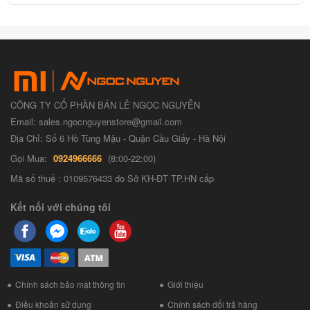
CÔNG TY CỔ PHẦN BÁN LẺ NGỌC NGUYỄN
Email: sales.ngocnguyenstore@gmail.com
Địa Chỉ: Số 6 Hồ Tùng Mậu - Quận Cầu Giấy - Hà Nội
Gọi Mua:
0924966666
(8:00-22:00)
Mã số thuế : 0109576433 do Sở KH-ĐT TP.HN cấp
Kết nối với chúng tôi
Chính sách bảo mật thông tin
Giới thiệu
Điều khoản sử dụng
Chính sách đổi trả hàng