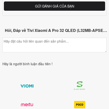
một cách nhanh chóng.
GỬI ĐÁNH GIÁ CỦA BẠN
Tổng thể,
Xiaomi A65
2026 là lựa chọn rất đáng cân nhắc trong
phân khúc TV 65 inch giá hợp lý. Sản phẩm mang lại sự cân
bằng giữa kích thước lớn, chất lượng hiển thị tốt, âm thanh ổn
Hỏi, Đáp về Tivi Xiaomi A Pro 32 QLED (L32MB-APSEA) 2026
và hệ điều hành thông minh, phù hợp cho nhu cầu giải trí gia
đình hiện đại.
Hãy là người bình luận đầu tiên !