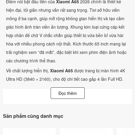
Điểm nổi bật đầu tiên của
Xiaomi A65
2026 chính là thiết kế
hiện đại, tối giản nhưng vẫn rất sang trọng. Tivi sở hữu viền
mỏng ở ba cạnh, giúp mở rộng không gian hiển thị và tạo cảm
giác hình ảnh tràn viền ấn tượng. Khung kim loại cứng cáp kết
hợp chân đế chữ V chắc chắn giúp thiết bị vừa bền bỉ vừa hài
hòa với nhiều phong cách nội thất. Kích thước 65 inch mang lại
trải nghiệm xem “đã mắt”, đặc biệt khi xem phim điện ảnh hoặc
các chương trình thể thao.
Về chất lượng hiển thị,
Xiaomi A65
được trang bị màn hình 4K
Ultra HD (3840 × 2160), cho độ chi tiết cao gấp 4 lần Full HD.
Nhờ đó, hình ảnh hiển thị rõ nét, màu sắc sống động và độ
Đọc thêm
tương phản tốt hơn, đặc biệt khi xem nội dung chất lượng cao
trên các nền tảng trực tuyến. Bên cạnh đó, tivi còn hỗ trợ các
công nghệ như HDR, HLG và Filmmaker Mode giúp tái tạo hình
Sản phẩm cùng danh mục
ảnh chân thực hơn theo đúng ý đồ của nhà sản xuất nội dung.
Một điểm đáng chú ý là công nghệ MEMC giúp bù chuyển động,