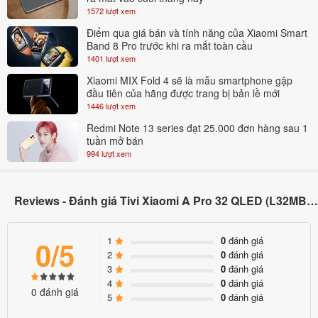
1572 lượt xem
YouTube, Netflix, Prime Video hoặc Spotify. Ngoài ra, Google
Điểm qua giá bán và tính năng của Xiaomi Smart
Assistant tích hợp giúp điều khiển tivi bằng giọng nói tiếng Việt,
Band 8 Pro trước khi ra mắt toàn cầu
mang lại sự tiện lợi trong quá trình sử dụng.
1401 lượt xem
Xiaomi MIX Fold 4 sẽ là mẫu smartphone gập
Về hiệu năng,
Xiaomi A65
sử dụng bộ xử lý lõi tứ Cortex-A55
đầu tiên của hãng được trang bị bản lề mới
kết hợp GPU Mali-G52, đi kèm RAM 2GB và bộ nhớ trong 8GB.
1446 lượt xem
Đây là cấu hình đủ đáp ứng tốt các nhu cầu giải trí phổ biến như
Redmi Note 13 series đạt 25.000 đơn hàng sau 1
tuần mở bán
xem phim, lướt ứng dụng, chiếu màn hình điện thoại hoặc chơi
994 lượt xem
game nhẹ. Trải nghiệm sử dụng nhìn chung ổn định trong tầm
giá, phù hợp với đa số gia đình.
Reviews - Đánh giá Tivi Xiaomi A Pro 32 QLED (L32MB-APSEA) 2026
Khả năng kết nối của tivi cũng rất đầy đủ và hiện đại. Sản phẩm
hỗ trợ 3 cổng HDMI (có eARC và ALLM), USB, LAN, AV và cổng
1
0
đánh giá
0/5
quang Optical. Ngoài ra, kết nối không dây gồm Wi-Fi băng tần
2
0
đánh giá
kép và Bluetooth 5.0 giúp dễ dàng kết nối với loa, tai nghe hoặc
3
0
đánh giá
4
0
đánh giá
tay cầm chơi game. Tivi cũng tích hợp Chromecast và Apple
0 đánh giá
5
0
đánh giá
AirPlay, cho phép truyền nội dung từ điện thoại lên màn hình lớn