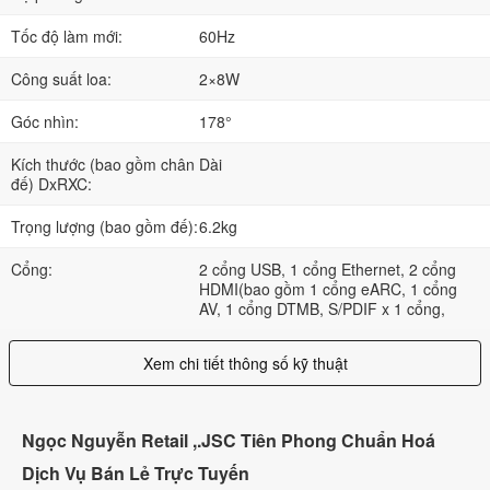
Tốc độ làm mới:
60Hz
Công suất loa:
2×8W
Góc nhìn:
178°
Kích thước (bao gồm chân
Dài
đế) DxRXC:
Trọng lượng (bao gồm đế):
6.2kg
Cổng:
2 cổng USB, 1 cổng Ethernet, 2 cổng
HDMI(bao gồm 1 cổng eARC, 1 cổng
AV, 1 cổng DTMB, S/PDIF x 1 cổng,
Xem chi tiết thông số kỹ thuật
Ngọc Nguyễn Retail ,.JSC Tiên Phong Chuẩn Hoá
Dịch Vụ Bán Lẻ Trực Tuyến