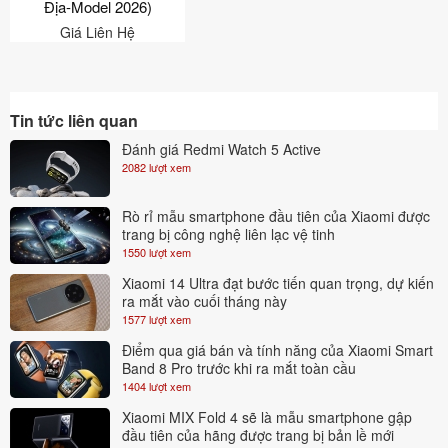
Địa-Model 2026)
hợp hệ thống âm thanh vòm mạnh mẽ. Với loa kép công suất
Giá Liên Hệ
lớn, tivi tái hiện âm thanh chi tiết, từ âm trầm mạnh mẽ đến âm
cao trong trẻo, tạo nên không gian âm nhạc sống động. Công
nghệ DTS mang đến âm thanh vòm đa chiều, giúp bạn như
Tin tức liên quan
đang trải nghiệm trong một rạp chiếu phim thu nhỏ ngay tại gia
Đánh giá Redmi Watch 5 Active
đình.
2082 lượt xem
5. NFC một chạm chia sẻ nội dung – Kết nối không
giới hạn
Rò rỉ mẫu smartphone đầu tiên của Xiaomi được
trang bị công nghệ liên lạc vệ tinh
Tính năng NFC giúp người dùng dễ dàng chia sẻ nội dung từ
1550 lượt xem
điện thoại hoặc các thiết bị thông minh khác lên tivi chỉ bằng
Xiaomi 14 Ultra đạt bước tiến quan trọng, dự kiến
một lần chạm nhẹ vào remote. Điều này tạo điều kiện thuận lợi
ra mắt vào cuối tháng này
1577 lượt xem
cho những buổi thuyết trình công việc hoặc đơn giản là chia sẻ
Điểm qua giá bán và tính năng của Xiaomi Smart
nội dung giải trí với gia đình và bạn bè.
Band 8 Pro trước khi ra mắt toàn cầu
6. Hiệu suất mạnh mẽ với bộ nhớ lớn và Wi-Fi 6
1404 lượt xem
Xiaomi MIX Fold 4 sẽ là mẫu smartphone gập
Xiaomi Redmi A Pro 43 được trang bị vi xử lý mạnh mẽ và bộ
đầu tiên của hãng được trang bị bản lề mới
nhớ RAM 3GB cùng ROM 64GB, mang lại khả năng lưu trữ lớn