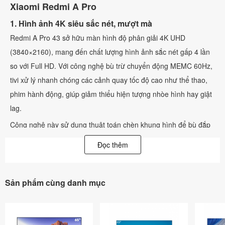
Xiaomi Redmi A Pro
1. Hình ảnh 4K siêu sắc nét, mượt mà
Redmi A Pro 43 sở hữu màn hình độ phân giải 4K UHD
(3840×2160), mang đến chất lượng hình ảnh sắc nét gấp 4 lần
so với Full HD. Với công nghệ bù trừ chuyển động MEMC 60Hz,
tivi xử lý nhanh chóng các cảnh quay tốc độ cao như thể thao,
phim hành động, giúp giảm thiểu hiện tượng nhòe hình hay giật
lag.
Công nghệ này sử dụng thuật toán chèn khung hình để bù đắp
cho các hình ảnh bị mất trong quá trình phát, giúp mọi khung
Đọc thêm
hình trở nên mượt mà và rõ ràng hơn.
2. Màu sắc trung thực với công nghệ điều chỉnh màu
Sản phẩm cùng danh mục
chuyên nghiệp
Để mang lại trải nghiệm màu sắc chân thực nhất, Xiaomi Redmi
A Pro 43 được trang bị công nghệ điều chỉnh màu sắc chuyên