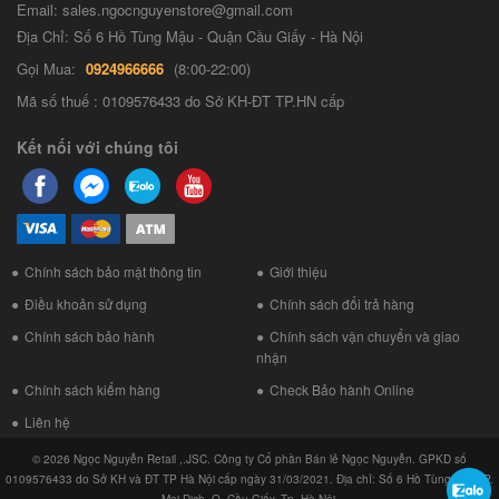
Email: sales.ngocnguyenstore@gmail.com
Địa Chỉ: Số 6 Hồ Tùng Mậu - Quận Cầu Giấy - Hà Nội
Gọi Mua:
0924966666
(8:00-22:00)
Mã số thuế : 0109576433 do Sở KH-ĐT TP.HN cấp
Kết nối với chúng tôi
Chính sách bảo mật thông tin
Giới thiệu
Điều khoản sử dụng
Chính sách đổi trả hàng
Chính sách bảo hành
Chính sách vận chuyển và giao
nhận
Chính sách kiểm hàng
Check Bảo hành Online
Liên hệ
© 2026 Ngọc Nguyễn Retail ,.JSC. Công ty Cổ phần Bán lẻ Ngọc Nguyễn. GPKD số
0109576433 do Sở KH và ĐT TP Hà Nội cấp ngày 31/03/2021. Địa chỉ: Số 6 Hồ Tùng Mậu, P.
Mai Dịch, Q. Cầu Giấy, Tp. Hà Nội.