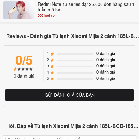
Redmi Note 13 series đạt 25.000 đơn hàng sau 1
tuần mở bán
995 lượt xem
Reviews - Đánh giá Tủ lạnh Xiaomi Mijia 2 cánh 185L-BCD-185MDM
1
0
đánh giá
0/5
2
0
đánh giá
3
0
đánh giá
4
0
đánh giá
0 đánh giá
5
0
đánh giá
GỬI ĐÁNH GIÁ CỦA BẠN
Hỏi, Đáp về Tủ lạnh Xiaomi Mijia 2 cánh 185L-BCD-185MDM