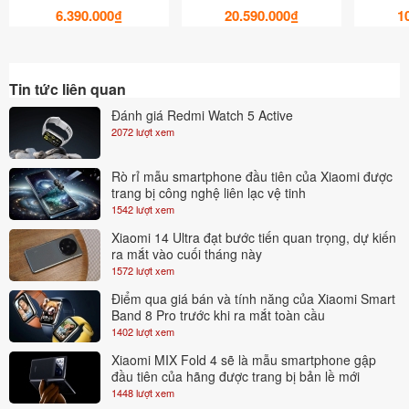
Thiết kế của tủ lạnh
6.390.000₫
20.590.000₫
1
Tủ lạnh Xiaomi Mijia 2 cánh 185L-BCD-185MDM có thiết kế tinh
tế và hiện đại. Với cấu trúc 2 cánh, tủ lạnh này cung cấp không
gian lưu trữ rộng rãi cho thực phẩm và đồ uống.
Tin tức liên quan
Tủ lạnh hai cánh Xiaomi Mijia 185L có thiết kế bên ngoài tối giản,
Đánh giá Redmi Watch 5 Active
2072 lượt xem
với phần tay cầm được ẩn đi giúp bề mặt tủ phẳng và sang trọng
hơn.
Rò rỉ mẫu smartphone đầu tiên của Xiaomi được
trang bị công nghệ liên lạc vệ tinh
Bên cạnh đấy phía ngoài mặt tủ sử dụng tấm kim loại cao cấp
1542 lượt xem
PCM, tạo cảm giác đẹp và dễ dàng vệ sinh.
Xiaomi 14 Ultra đạt bước tiến quan trọng, dự kiến
Không gian lưu trữ 185L cho phép tủ 2 cánh xiaomi Mijia có thể
ra mắt vào cuối tháng này
1572 lượt xem
đáp ứng gia đình 4 thành viên: Cung cấp thực phẩm 3 bữa một
Điểm qua giá bán và tính năng của Xiaomi Smart
ngày, hay các ngày lễ tết. Với tủ mát là 127L và tủ đông 58L.
Band 8 Pro trước khi ra mắt toàn cầu
Tuy có dung tích khá lớn nhưng kích thước của tủ lạnh Mijia
1402 lượt xem
không hề tốn diện tích chỉ khoảng 0,3 m2. Bạn có thể dễ dàng đặt
Xiaomi MIX Fold 4 sẽ là mẫu smartphone gập
đầu tiên của hãng được trang bị bản lề mới
tủ ở nhiều vị trí mà không gặp khó khăn.
1448 lượt xem