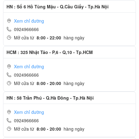
cho gia đình bạn.
HN : Số 6 Hồ Tùng Mậu - Q.Cầu Giấy - Tp.Hà Nội
Tính năng thông minh
Xem chỉ đường
Điểm nổi bật của tủ lạnh Xiaomi Mijia là khả năng kết nối thông
0924966666
minh. Bạn có thể điều khiển tủ lạnh từ xa thông qua ứng dụng di
Mở cửa từ
8:00 - 22:00
hàng ngày
động, giúp bạn dễ dàng điều chỉnh nhiệt độ, kiểm tra tình trạng tủ
lạnh mà không cần phải đứng trước tủ lạnh.
HCM : 325 Nhật Tảo - P,6 - Q,10 - Tp.HCM
Tính năng bảo vệ môi trường
Xem chỉ đường
Tủ lạnh Xiaomi Mijia 2 cánh 185L-BCD-185MDM được thiết kế với
0924966666
tư duy bảo vệ môi trường. Nó sử dụng công nghệ tiết kiệm năng
Mở cửa từ
8:00 - 20:00
hàng ngày
lượng, giảm tiêu thụ điện và giảm lượng khí thải carbon, đóng góp
vào việc bảo vệ môi trường.
HN : 58 Trần Phú - Q.Hà Đông - Tp.Hà Nội
Xem chỉ đường
0924966666
Mở cửa từ
8:00 - 20:00
hàng ngày