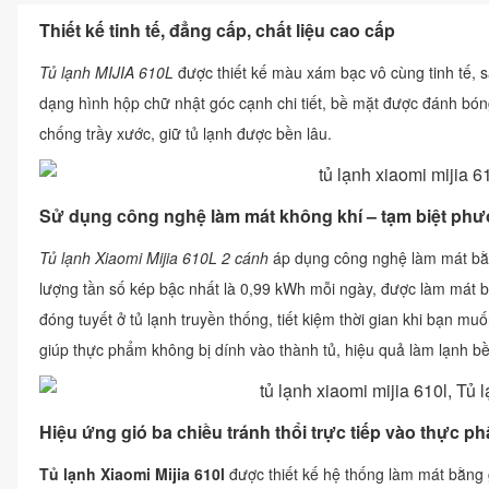
Thiết kế tinh tế, đẳng cấp, chất liệu cao cấp
Tủ lạnh MIJIA 610L
được thiết kế màu xám bạc vô cùng tinh tế, s
dạng hình hộp chữ nhật góc cạnh chi tiết, bề mặt được đánh bóng
chống trầy xước, giữ tủ lạnh được bền lâu.
Sử dụng công nghệ làm mát không khí – tạm biệt phư
Tủ lạnh Xiaomi Mijia 610L 2 cánh
áp dụng công nghệ làm mát bằn
lượng tần số kép bậc nhất là 0,99 kWh mỗi ngày, được làm mát b
đóng tuyết ở tủ lạnh truyền thống, tiết kiệm thời gian khi bạn muốn
giúp thực phẩm không bị dính vào thành tủ, hiệu quả làm lạnh b
Hiệu ứng gió ba chiều tránh thổi trực tiếp vào thực p
Tủ lạnh Xiaomi Mijia 610l
được thiết kế hệ thống làm mát bằng g