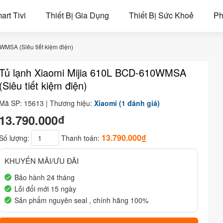
art Tivi
Thiết Bị Gia Dụng
Thiết Bị Sức Khoẻ
Ph
WMSA (Siêu tiết kiệm điện)
Tủ lạnh Xiaomi Mijia 610L BCD-610WMSA
(Siêu tiết kiệm điện)
Mã SP: 15613 | Thương hiệu:
Xiaomi
(1 đánh giá)
13.790.000₫
13.790.000₫
Số lượng:
Thanh toán:
KHUYẾN MÃI/ƯU ĐÃI
Bảo hành 24 tháng
Lỗi đổi mới 15 ngày
Sản phẩm nguyên seal , chính hãng 100%