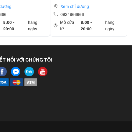
 đường
Xem chỉ đường
666
0924966666
8:00 -
hàng
Mở cửa
8:00 -
hàng
20:00
ngày
từ
20:00
ngày
ẾT NỐI VỚI CHÚNG TÔI