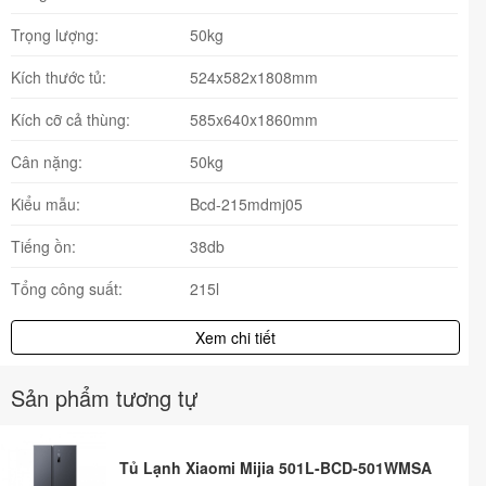
Trọng lượng:
50kg
Kích thước tủ:
524x582x1808mm
Kích cỡ cả thùng:
585x640x1860mm
Cân nặng:
50kg
Kiểu mẫu:
Bcd-215mdmj05
Tiếng ồn:
38db
Tổng công suất:
215l
Xem chi tiết
Sản phẩm tương tự
Tủ Lạnh Xiaomi Mijia 501L-BCD-501WMSA