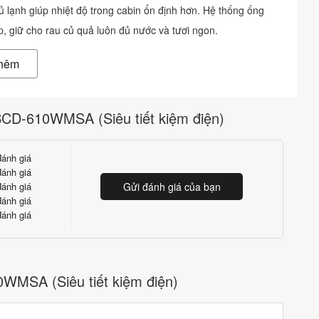
ủ lạnh giúp nhiệt độ trong cabin ổn định hơn. Hệ thống ống
p, giữ cho rau củ quả luôn đủ nước và tươi ngon.
thêm
g gây ồn ào khi hoạt động. Do vậy, nhiều phòng bệnh viện
ạnh này. Đặc biệt, bạn có thể sử dụng tủ lạnh ở nơi có trẻ em
 BCD-610WMSA (Siêu tiết kiệm điện)
ánh giá
ánh giá
c 90 độ
ánh giá
Gửi đánh giá của bạn
ánh giá
ng mở được góc đến 90 độ, điều đó giúp bạn có thể dễ dàng
ánh giá
oát hơi lạnh ra bên ngoài. Bạn chỉ cần mở một cánh cửa mỗi khi
òn tiết kiệm tiền điện. Các thành phần thực phẩm khác nhau có
ân chia riêng biệt giúp giảm thiểu đáng kể mùi thức ăn.
0WMSA (Siêu tiết kiệm điện)