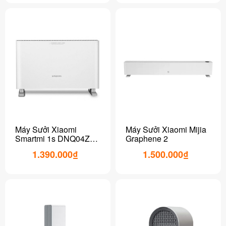
Máy Sưởi Xiaomi
Máy Sưởi Xiaomi Mijia
Smartmi 1s DNQ04ZM,
Graphene 2
phiên bản nút vặn,
1.390.000₫
1.500.000₫
không kết nối wifi