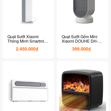
Quạt Sưởi Xiaomi
Quạt Sưởi Gốm Mini
Thông Minh Smartmi
Xiaomi DOUHE DH-
ZNNFJ07ZM – Bản Nội
QN04 (phiên bản 2022)
2.450.000₫
399.000₫
Địa