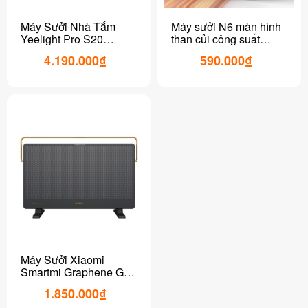
Máy Sưởi Nhà Tắm
Máy sưởi N6 màn hình
Yeelight Pro S20
than củi công suất
YLYYB-0010 Phiên bản
1500W
4.190.000₫
590.000₫
đặc biệt 2023
Máy Sưởi Xiaomi
Smartmi Graphene GR-
H DNQGRH09ZM
1.850.000₫