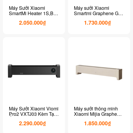
Máy Sưởi Xiaomi
Máy sưởi Xiaomi
SmartMi Heater 1S,Bản
Smartmi Graphene GR-
quốc tế kết nối app
H
2.050.000₫
1.730.000₫
thông minh
(DNQZNB05ZM)
Máy Sưởi Xiaomi Viomi
Máy sưởi thông minh
Pro2 VXTJ03 Kèm Tạo
Xiaomi Mijia Graphene
Ẩm, Kết Nối App
2 (TJXDNQ08ZM)
2.290.000₫
1.850.000₫