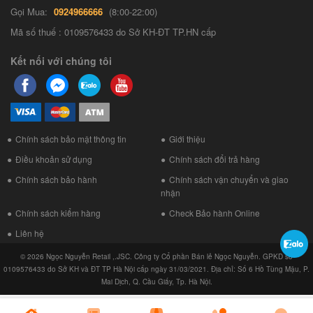
Gọi Mua:
0924966666
(8:00-22:00)
Mã số thuế : 0109576433 do Sở KH-ĐT TP.HN cấp
Kết nối với chúng tôi
Chính sách bảo mật thông tin
Giới thiệu
Điều khoản sử dụng
Chính sách đổi trả hàng
Chính sách bảo hành
Chính sách vận chuyển và giao
nhận
Chính sách kiểm hàng
Check Bảo hành Online
Liên hệ
© 2026 Ngọc Nguyễn Retail ,.JSC. Công ty Cổ phần Bán lẻ Ngọc Nguyễn. GPKD số
0109576433 do Sở KH và ĐT TP Hà Nội cấp ngày 31/03/2021. Địa chỉ: Số 6 Hồ Tùng Mậu, P.
Mai Dịch, Q. Cầu Giấy, Tp. Hà Nội.