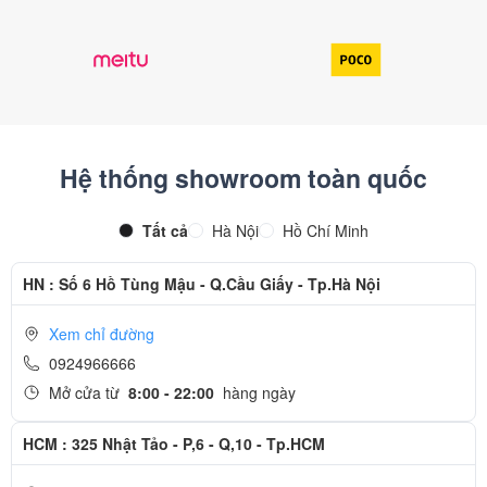
Hệ thống showroom toàn quốc
Tất cả
Hà Nội
Hồ Chí Minh
HN : Số 6 Hồ Tùng Mậu - Q.Cầu Giấy - Tp.Hà Nội
Xem chỉ đường
0924966666
Mở cửa từ
8:00 - 22:00
hàng ngày
HCM : 325 Nhật Tảo - P,6 - Q,10 - Tp.HCM