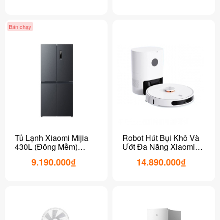
Bán chạy
Tủ Lạnh Xiaomi Mijia
Robot Hút Bụi Khô Và
430L (Đông Mềm)
Ướt Đa Năng Xiaomi
BCD-430WMSA
Lydsto L1-W ( YM-L1-
9.190.000₫
14.890.000₫
W03 )