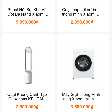
Robot Hút Bụi Khô Và
Quạt tháp hơi nước
Ướt Đa Năng Xiaomi
thông minh Xiaomi
Lydsto R3-W ( YM-R3-
Mijia
9.890.000₫
2.390.000₫
W03 )
Quạt Không Cánh Tạo
Máy Giặt Thông Minh
iOn Xiaomi KEHEAL
10kg Xiaomi Mijia
A4
MJ103W
2.900.000₫
6.550.000₫