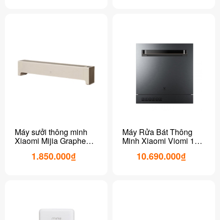
Máy sưởi thông minh
Máy Rửa Bát Thông
Xiaomi Mijia Graphene
Minh Xiaomi Viomi 10
2 (TJXDNQ08ZM)
Bộ
1.850.000₫
10.690.000₫