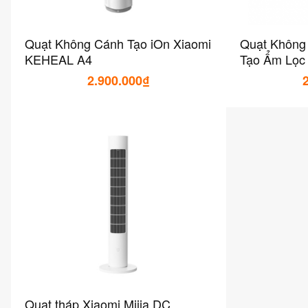
Quạt Không Cánh Tạo iOn Xiaomi
Quạt Không
KEHEAL A4
Tạo Ẩm Lọc 
Chigo W4D
2.900.000₫
Quạt tháp Xiaomi Mijia DC