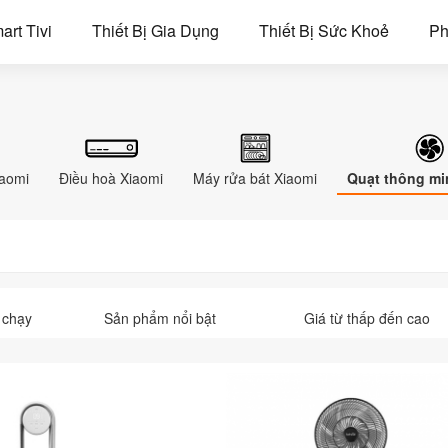
art Tivi
Thiết Bị Gia Dụng
Thiết Bị Sức Khoẻ
Ph
iaomi
Điều hoà Xiaomi
Máy rửa bát Xiaomi
Quạt thông mi
 chạy
Sản phẩm nổi bật
Giá từ thấp đến cao