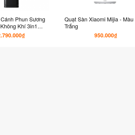
 Cánh Phun Sương
Quạt Sàn Xiaomi Mijia - Màu
Không Khí 3in1
Trắng
V
2.790.000₫
950.000₫