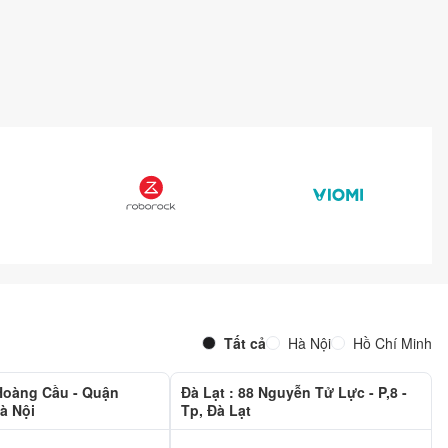
Tất cả
Hà Nội
Hồ Chí Minh
 Hoàng Cầu - Quận
Đà Lạt : 88 Nguyễn Tử Lực - P,8 -
à Nội
Tp, Đà Lạt